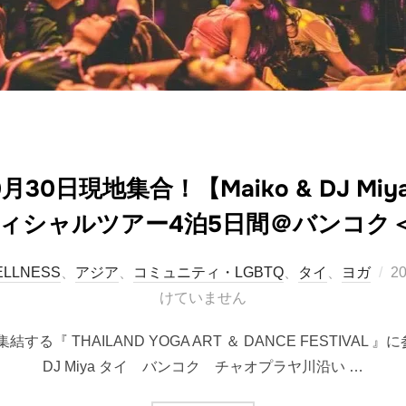
月30日現地集合！【Maiko & DJ M
ィシャルツアー4泊5日間＠バンコク
投
LLNESS
、
アジア
、
コミュニティ・LGBTQ
、
タイ
、
ヨガ
2
稿
けていません
日
 THAILAND YOGA ART ＆ DANCE FESTIVAL 』に参
DJ Miya タイ バンコク チャオプラヤ川沿い …