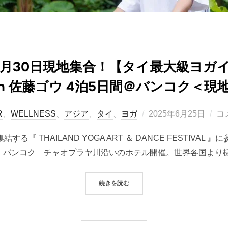
10月30日現地集合！【タイ最大級ヨ
th 佐藤ゴウ 4泊5日間＠バンコク＜
投
R
、
WELLNESS
、
アジア
、
タイ
、
ヨガ
2025年6月25日
コ
稿
 THAILAND YOGA ART ＆ DANCE FESTIVAL 
日:
 バンコク チャオプラヤ川沿いのホテル開催。世界各国より様
“＜ツアー＞2025年10月30日現
続きを読む