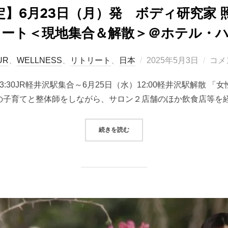
】6月23日（月）発 ボディ研究家 
リート＜現地集合＆解散＞＠ホテル・
投
UR
、
WELLNESS
、
リトリート
、
日本
2025年5月3日
コメ
稿
13:30JR軽井沢駅集合～6月25日（水）12:00軽井沢駅解散
日:
の子育てと整体師をしながら、サロン２店舗のほか飲食店等を経
“＜ツアー＞【催行決定】6月23日
続きを読む