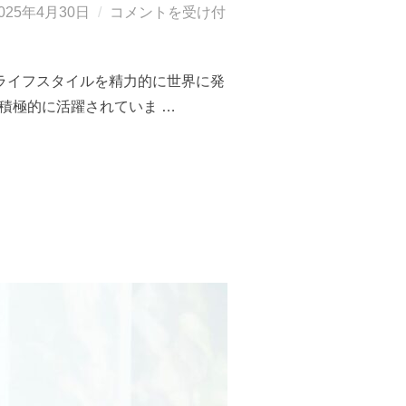
投
025年4月30日
コメントを受け付
稿
:
ライフスタイルを精力的に世界に発
積極的に活躍されていま …
7月6日発 長谷川エレナ朋美さんと過ごすバリ島リトリート/沐浴やサウンドヒーリ