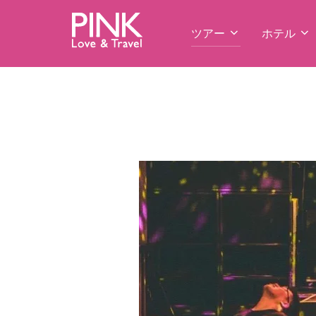
コ
ン
ツアー
ホテル
テ
ン
ツ
へ
ス
キ
ッ
プ