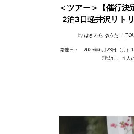
＜ツアー＞【催行決定
2泊3日軽井沢リト
by
はぎわら ゆうた
TO
開催日： 2025年6月23日（月）
理念に、４人