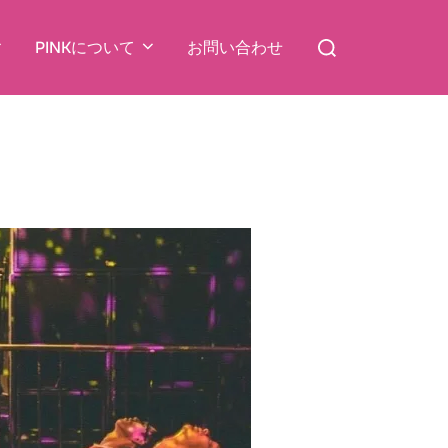
検
PINKについて
お問い合わせ
索
対
象: