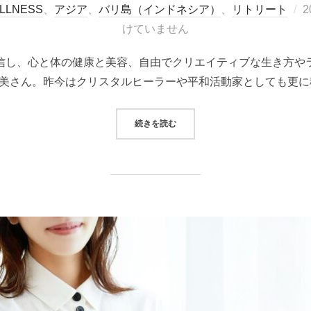
LLNESS
、
アジア
、
バリ島（インドネシア）
、
リトリート
2
けていません
日
信し、心と体の健康と美容、自由でクリエイティブな生き方や
美さん。昨今はクリスタルヒーラーや平和活動家としても更に
“＜ツアー＞【催行決定】2025年
続きを読む