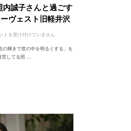
照内誠子さんと過ごす
ハーヴェスト旧軽井沢
ントを受け付けていません
 「女性の輝きで世の中を明るくする」を
営してる照 …
（月）発 ボディ研究家 照内誠子さんと過ごす2泊3日軽井沢リトリート＜現地集合