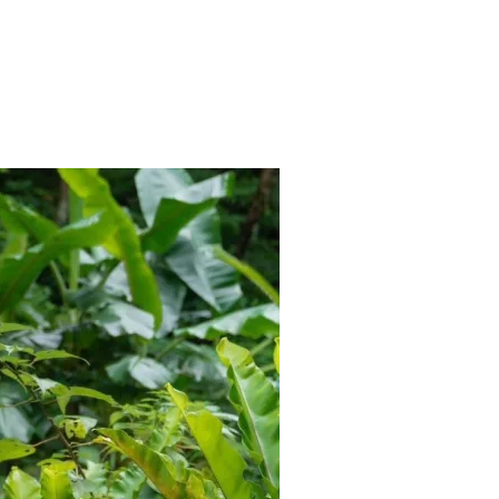
地集合！【MAIKO & DJ MIYAと行くタイ最大級ヨガイベント】オフィシャルツアー