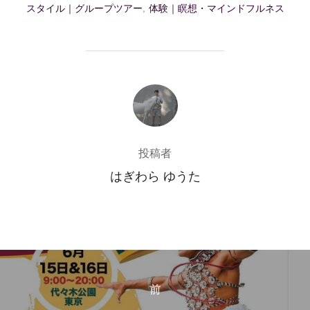
スタイル｜グループツアー
,
体験｜瞑想・マインドフルネス
投稿者
投稿者
はぎわら ゆうた
投
稿
前
前