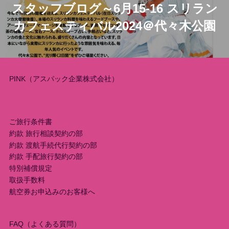
スタッフブログ～6月15-16 スリラン
ナ
カフェスティバル2024＠代々木公園
ビ
ゲ
ー
PINK（アスパック企業株式会社）
シ
ョ
ご旅行条件書
約款 旅行相談契約の部
ン
約款 渡航手続代行契約の部
約款 手配旅行契約の部
特別補償規定
取扱手数料
航空券お申込みのお客様へ
FAQ（よくある質問）