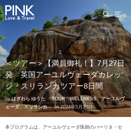
コ
検
ン
サイド
索
テ
対
ン
象:
ツ
へ
ス
キ
＜ツアー＞【満員御礼！】7月27日
ッ
発 英国アーユルヴェーダカレッ
プ
ジ・スリランカツアー8日間
by
はぎわら ゆうた
TOUR
、
WELLNESS
、
アーユルヴ
投
ェーダ
、
スリランカ
on
2024年5月20日
稿
日:
本プログラムは、アーユルヴェーダ医師のパーリタ・セ