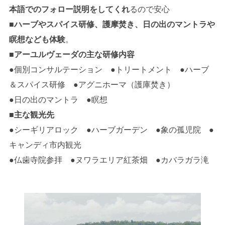
本語でのフォロー説明をしてくれ
るので安心
■
ハーブやスパイス研修、護摩焚き、日の出のマントラや
瞑想なども体験
。
■
アーユルヴェーダの主な研修内容
●個別コンサルテーション ●トリートメント ●ハーブ
＆スパイス研修 ●アグニホーマ（護庫焚き）
●日の出のマントラ ●瞑想
■
主な観光先
●シーギリアロック ●ハーブガーデン ●象の孤児院 ●
キャンディ市内観光
●仏歯寺院参拝 ●ヌワラエリア紅茶畑 ●カバラガラ滝