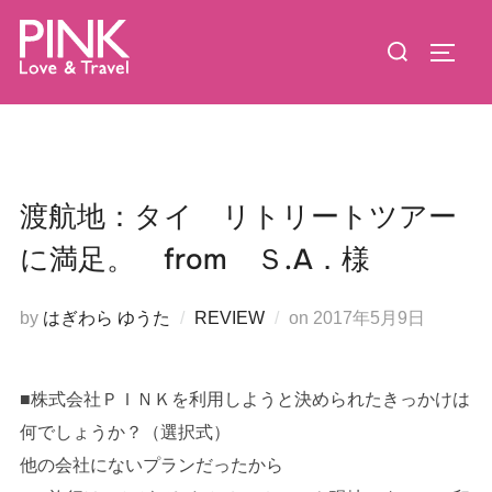
コ
検
ン
サイド
索
テ
対
ン
象:
ツ
へ
ス
渡航地：タイ リトリートツアー
キ
に満足。 from Ｓ.A．様
ッ
プ
投
by
はぎわら ゆうた
REVIEW
on
2017年5月9日
稿
日:
■株式会社ＰＩＮＫを利用しようと決められたきっかけは
何でしょうか？（選択式）
他の会社にないプランだったから