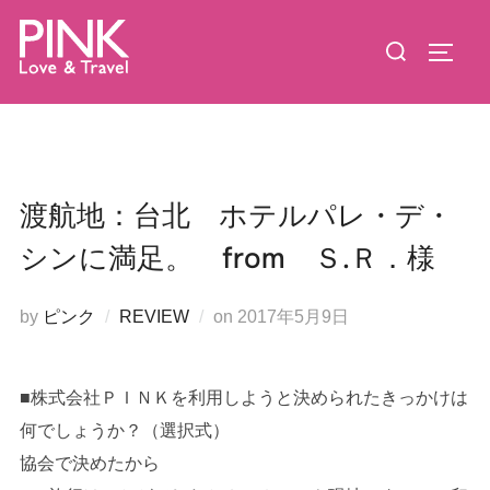
コ
検
ン
サイド
索
テ
対
ン
象:
ツ
へ
ス
渡航地：台北 ホテルパレ・デ・
キ
シンに満足。 from Ｓ.Ｒ．様
ッ
プ
投
by
ピンク
REVIEW
on
2017年5月9日
稿
日:
■株式会社ＰＩＮＫを利用しようと決められたきっかけは
何でしょうか？（選択式）
協会で決めたから