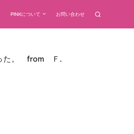
検
PINKについて
お問い合わせ
索
対
象:
。 from Ｆ.