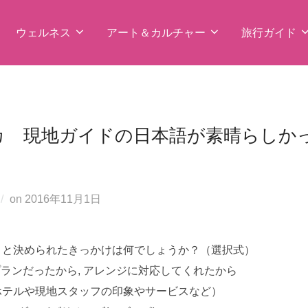
ウェルネス
アート＆カルチャー
旅行ガイド
 現地ガイドの日本語が素晴らしかった
投
on
2016年11月1日
稿
日:
うと決められたきっかけは何でしょうか？（選択式）
プランだったから, アレンジに対応してくれたから
ホテルや現地スタッフの印象やサービスなど）