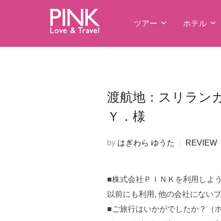
コ
ン
ツアー
ホテル
テ
ン
ツ
へ
ス
渡航地：スリランカ
キ
Ｙ．様
ッ
プ
by
はぎわら ゆうた
REVIEW
■株式会社ＰＩＮＫを利用しよ
以前にも利用, 他の会社にない
■ご旅行はいかがでしたか？（