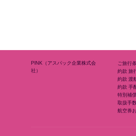
PINK（アスパック企業株式会
ご旅行
社）
約款 旅
約款 渡
約款 手
特別補
取扱手
航空券