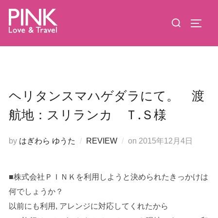
コ
検
ン
サイド
索
テ
対
ン
象:
ツ
へ
ス
ヘリタンスマハゲダラにて。 渡
キ
航地：スリランカ Ｔ.Ｓ様
ッ
プ
投
by
はぎわら ゆうた
REVIEW
on
2015年12月4日
稿
日:
■株式会社ＰＩＮＫを利用しようと決められたきっかけは
何でしょうか？
以前にも利用, アレンジに対応してくれたから