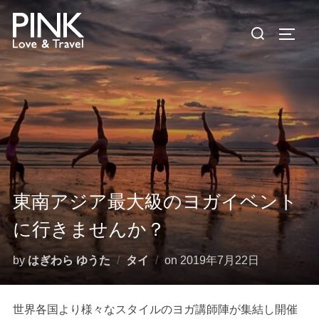
コ
検
ン
サイド
索
テ
対
ン
象:
ツ
へ
ス
キ
ッ
プ
東南アジア最大級のヨガイベント
に行きませんか？
投
by
はぎわら ゆうた
タイ
on
2019年7月22日
稿
日:
世界各国より様々なスタイルのヨガ講師陣が集結し開催