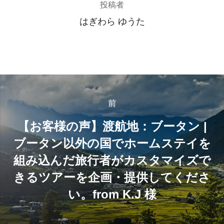
投稿者
はぎわら ゆうた
投
稿
前
前
【お客様の声】渡航地：ブータン |
ナ
ブータン以外の国でホームステイを
ビ
組み込んだ旅行者がカスタマイズで
ゲ
きるツアーを企画・提供してくださ
い。from K.J 様
ー
シ