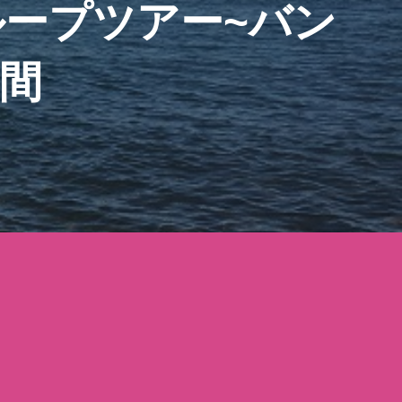
ープツアー~バン
日間