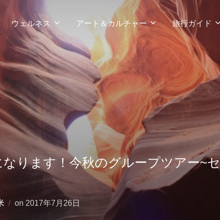
ウェルネス
アート＆カルチャー
旅行ガイド
なります！今秋のグループツアー~セド
投
米
on
2017年7月26日
稿