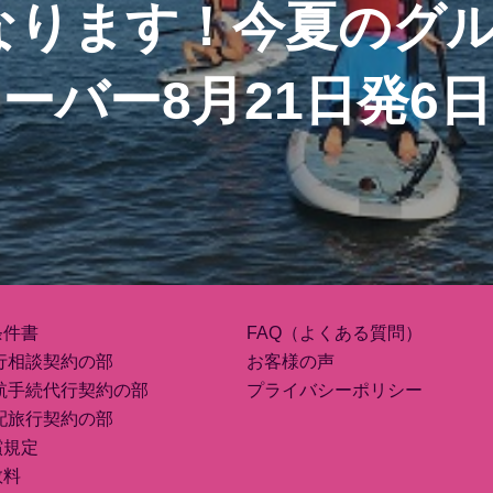
なります！今夏のグル
ーバー8月21日発6
条件書
FAQ（よくある質問）
行相談契約の部
お客様の声
航手続代行契約の部
プライバシーポリシー
配旅行契約の部
償規定
数料