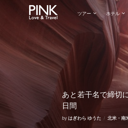
コ
ン
ツアー
ホテル
テ
ン
ツ
へ
ス
キ
ッ
プ
あと若干名で締切に
日間
by
はぎわら ゆうた
北米・南