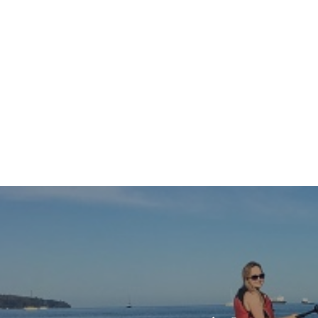
投
稿
ナ
ビ