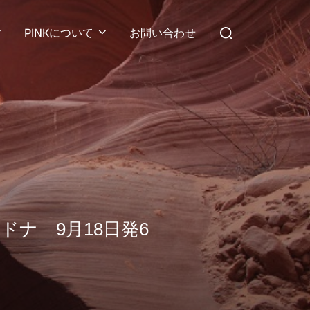
検
PINKについて
お問い合わせ
索
対
象:
ナ 9月18日発6