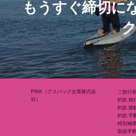
ゲ
もうすぐ締切に
ー
ク
シ
ョ
ン
PINK（アスパック企業株式会
ご旅行
社）
約款 旅
約款 渡
約款 手
特別補
取扱手