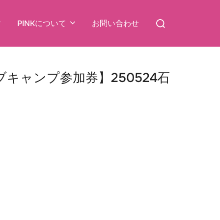
検
PINKについて
お問い合わせ
索
対
象:
キャンプ参加券】250524石