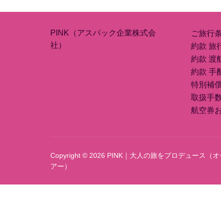
PINK（アスパック企業株式会
ご旅行
社）
約款 旅
約款 渡
約款 手
特別補
取扱手
航空券
Copyright © 2026 PINK｜大人の旅をプロデュ
アー）