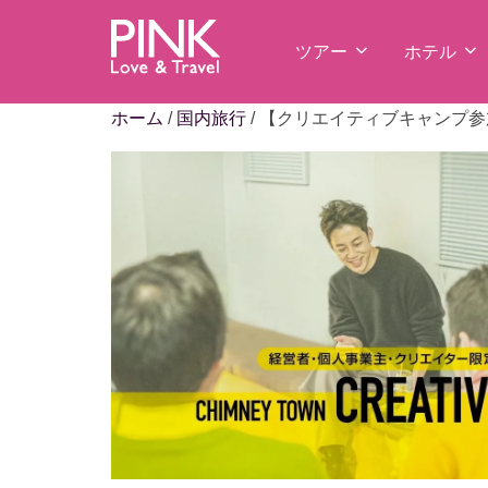
コ
ン
ツアー
ホテル
テ
ン
ホーム
/
国内旅行
/ 【クリエイティブキャンプ参加
ツ
へ
ス
キ
ッ
プ