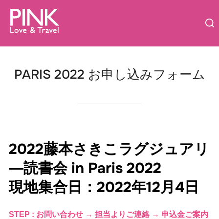
コ
検
ン
索
テ
対
ン
象:
ツ
PARIS 2022 お申し込みフォーム
へ
ス
キ
ッ
プ
2022藤本さきこラグジュアリ
―読書会 in Paris 2022
現地集合日：2022年12月4日
STEP : お問い合わせ → 担当よりご連絡 → 申込金ご案内