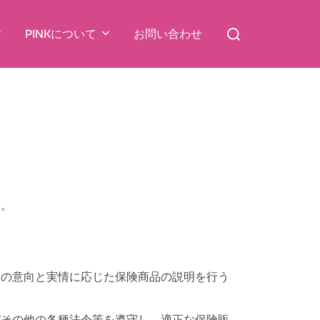
検
PINKについて
お問い合わせ
索
対
象:
す。
様の意向と実情に応じた保険商品の説明を行う
びその他の各種法令等を遵守し、適正な保険販