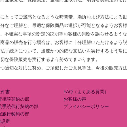
様にとってご迷惑となるような時間帯、場所および方法による
十分なご理解と、最適な保険商品の選択が可能となるようお客
、不確実な事項の断定的説明等お客様の判断を誤らせるような
険商品の販売を行う場合は、お客様に十分理解いただけるよう
支払手続きについて、迅速かつ的確な支払いを実行するよう常
適切な保険販売を実行するよう努めてまいります。
かつ適切な対応に努め、ご頂戴したご意見等は、今後の販売方
条件書
FAQ（よくある質問）
行相談契約の部
お客様の声
航手続代行契約の部
プライバシーポリシー
配旅行契約の部
償規定