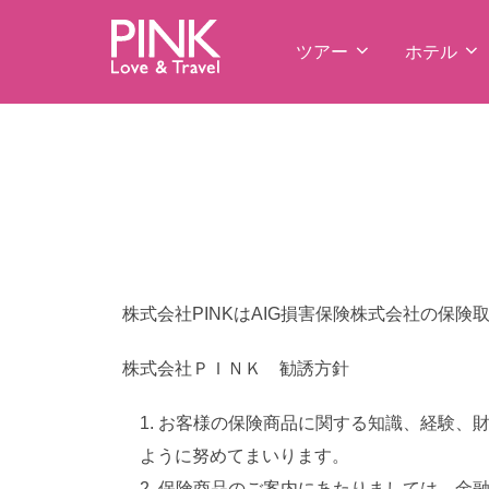
コ
ン
ツアー
ホテル
テ
ン
ツ
へ
ス
キ
ッ
プ
株式会社PINKはAIG損害保険株式会社の保
株式会社ＰＩＮＫ 勧誘方針
お客様の保険商品に関する知識、経験、
ように努めてまいります。
保険商品のご案内にあたりましては、金