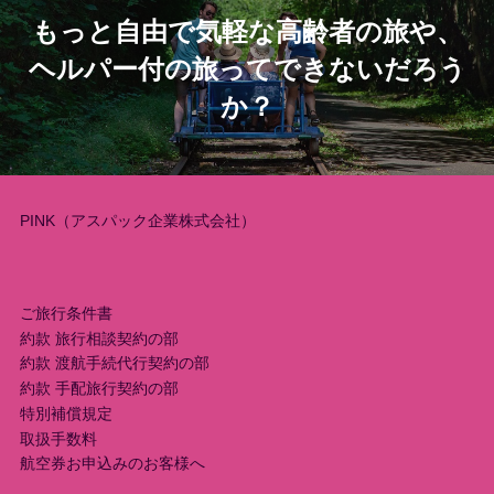
もっと自由で気軽な高齢者の旅や、
ナ
ヘルパー付の旅ってできないだろう
ビ
か？
ゲ
ー
PINK（アスパック企業株式会社）
シ
ョ
ご旅行条件書
ン
約款 旅行相談契約の部
約款 渡航手続代行契約の部
約款 手配旅行契約の部
特別補償規定
取扱手数料
航空券お申込みのお客様へ