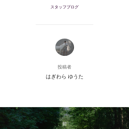
スタッフブログ
投稿者
投稿者
はぎわら ゆうた
投
稿
前
前