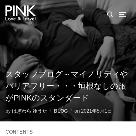
コ
検
ン
サイド
索
テ
対
ン
象:
ツ
へ
ス
キ
ッ
スタッフブログ～マイノリティや
プ
バリアフリー・・・垣根なしの旅
がPINKのスタンダード
投
by
はぎわら ゆうた
BLOG
on
2021年5月1日
稿
日:
CONTENTS