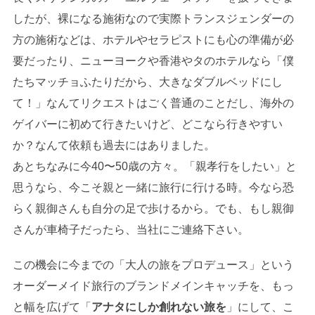
したが、裸になる施術なので実際トランスジェンダーの
方の施術などは、ホテルやセラピストにも心の準備が必
要だったり、ニューヨークや香港やタのホテルなら「僕
たちマッチョふたりだから、大きなダブルベッドにし
て！」なんてリクエストはごく普通のことだし、海外の
ゲイバーに初めて行きたいけど、どこなら行きやすい
か？なんて依頼も過去にはありました。
あとちなみに今40〜50歳の方々。「親孝行をしたい」と
思うなら、今こそ親と一緒に旅行に行ける時。今なら恐
らく親御さんも自分の足で歩けるから。でも、もし親御
さんが車椅子だったら、当社にご連絡下さい。
この機会に今までの「大人の旅をプロデュース」という
オーダーメイド旅行のブランドメインキャッチを、もっ
と幅を広げて「
アナタにしか創れない旅を
」にして、こ