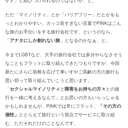
ケア
」と結びつけられるのではないか、と。
ただ「マイノリティ」とか「バリアフリー」だとかをも
っとわかりやすい、カッコ良すぎない言葉でPINKはこん
な旅のお手伝いをする旅行会社です、というのなら、
「
アナタにしか創れない旅
」となるのかなぁ、と。
今までLGBTなど、大手の旅行会社では多分やらなさそう
なこともフラットに取り組んできたつもりですが、今回
新たにさらに垣根を広げて車いすやご高齢の方の旅行も
思い切って取り組んでいこうと思います。
「
セクシャルマイノリティ
と
障害をお持ちの方々
との旅
行を一緒に考えるなんて」とお思いの方もいらっしゃる
かもしれませんが、PINKでは常にフラット。
「その方の
個性」
ととらえて旅行という視点でサービスに取り組
む、ただそれだけのことなんです。