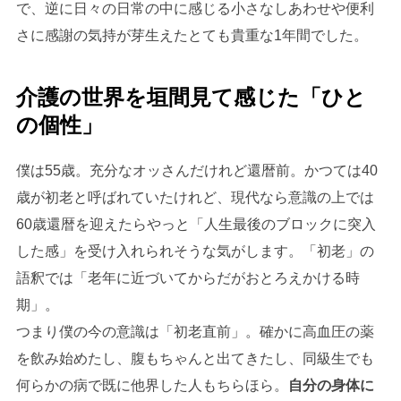
で、逆に日々の日常の中に感じる小さなしあわせや便利
さに感謝の気持が芽生えたとても貴重な1年間でした。
介護の世界を垣間見て感じた「ひと
の個性」
僕は55歳。充分なオッさんだけれど還暦前。かつては40
歳が初老と呼ばれていたけれど、現代なら意識の上では
60歳還暦を迎えたらやっと「人生最後のブロックに突入
した感」を受け入れられそうな気がします。「初老」の
語釈では「老年に近づいてからだがおとろえかける時
期」。
つまり僕の今の意識は「初老直前」。確かに高血圧の薬
を飲み始めたし、腹もちゃんと出てきたし、同級生でも
何らかの病で既に他界した人もちらほら。
自分の身体に