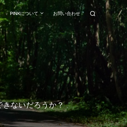
検
PINKについて
お問い合わせ
索
対
象:
できないだろうか？