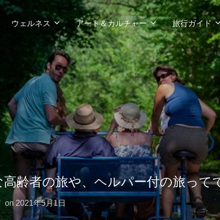
ウェルネス
アート＆カルチャー
旅行ガイド
な高齢者の旅や、ヘルパー付の旅って
投
on
2021年5月1日
稿