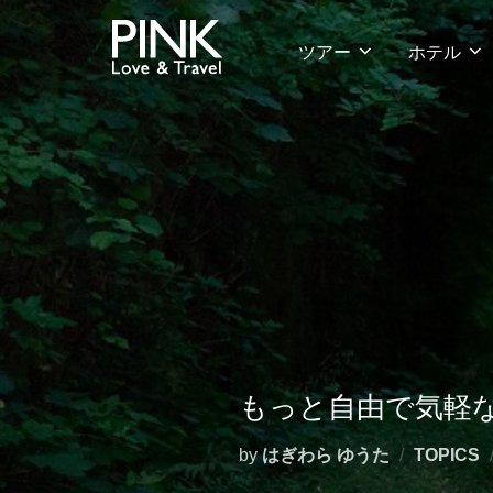
コ
ン
ツアー
ホテル
テ
ン
ツ
へ
ス
キ
ッ
プ
もっと自由で気軽
by
はぎわら ゆうた
TOPICS