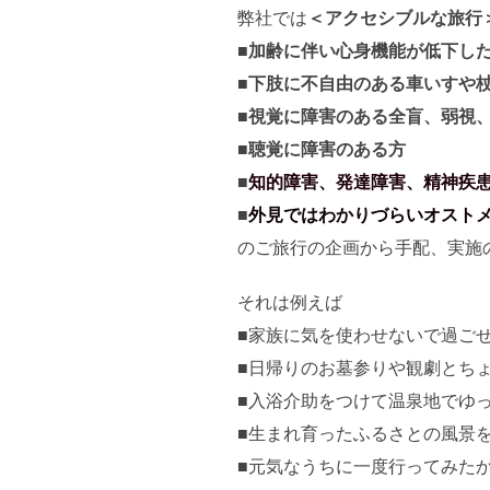
弊社では
＜アクセシブルな旅行
■
加齢に伴い心身機能が低下し
■
下肢に不自由のある車いすや
■
視覚に障害のある全盲、弱視
■
聴覚に障害のある方
■
知的障害、発達障害、精神疾
■
外見ではわかりづらいオスト
のご旅行の企画から手配、実施
それは例えば
■家族に気を使わせないで過ご
■日帰りのお墓参りや観劇とち
■入浴介助をつけて温泉地でゆ
■生まれ育ったふるさとの風景
■元気なうちに一度行ってみた