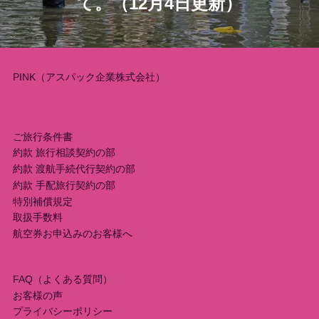
て。（12月4日更新）
ー
シ
PINK（アスパック企業株式会社）
ョ
ン
ご旅行条件書
約款 旅行相談契約の部
約款 渡航手続代行契約の部
約款 手配旅行契約の部
特別補償規定
取扱手数料
航空券お申込みのお客様へ
FAQ（よくある質問）
お客様の声
プライバシーポリシー