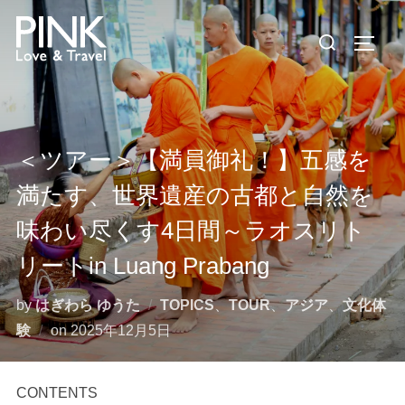
コ
検
ン
サイド
索
テ
対
ン
象:
ツ
へ
＜ツアー＞【満員御礼！】五感を
ス
キ
満たす、世界遺産の古都と自然を
ッ
味わい尽くす4日間～ラオスリト
プ
リートin Luang Prabang
by
はぎわら ゆうた
TOPICS
、
TOUR
、
アジア
、
文化体
投
験
on
2025年12月5日
稿
日:
CONTENTS