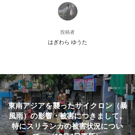
投稿者
投稿者
はぎわら ゆうた
投
稿
前
前
東南アジアを襲ったサイクロン（暴
ナ
風雨）の影響・被害につきまして。
ビ
特にスリランカの被害状況につい
ゲ