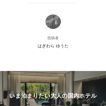
投稿者
投稿者
はぎわら ゆうた
投
稿
前
前
いま泊まりたい大人の国内ホテル
ナ