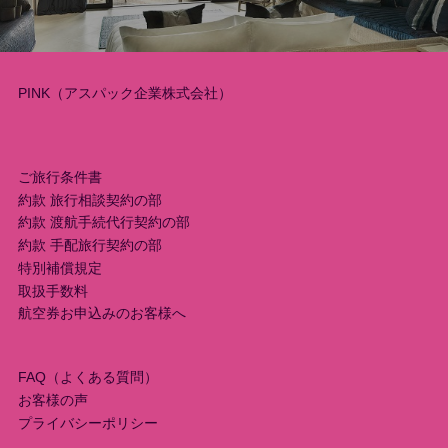
ビ
ゲ
ー
PINK（アスパック企業株式会社）
シ
ご旅行条件書
ョ
約款 旅行相談契約の部
ン
約款 渡航手続代行契約の部
約款 手配旅行契約の部
特別補償規定
取扱手数料
航空券お申込みのお客様へ
FAQ（よくある質問）
お客様の声
プライバシーポリシー