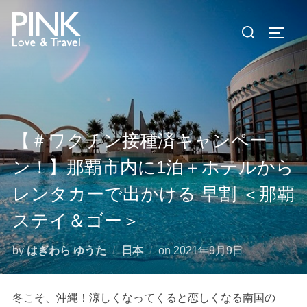
コ
検
ン
サイド
索
テ
対
ン
象:
ツ
へ
ス
【＃ワクチン接種済キャンペー
キ
ッ
ン！】那覇市内に1泊＋ホテルから
プ
レンタカーで出かける 早割 ＜那覇
ステイ＆ゴー＞
投
by
はぎわら ゆうた
日本
on
2021年9月9日
稿
日:
冬こそ、沖縄！涼しくなってくると恋しくなる南国の