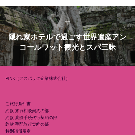
投
稿
前
前
隠れ家ホテルで過ごす世界遺産アン
ナ
コールワット観光とスパ三昧
ビ
ゲ
ー
PINK（アスパック企業株式会社）
シ
ョ
ご旅行条件書
約款 旅行相談契約の部
ン
約款 渡航手続代行契約の部
約款 手配旅行契約の部
特別補償規定