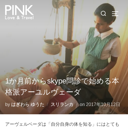
コ
検
ン
サイド
索
テ
対
ン
象:
ツ
へ
ス
キ
ッ
プ
1か月前からskype問診で始める本
格派アーユルヴェーダ
投
by
はぎわら ゆうた
スリランカ
on
2017年10月12日
稿
日:
アーヴェルベーダは「自分自身の体を知る」にはとても