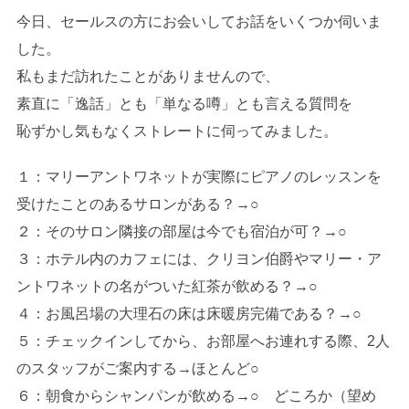
今日、セールスの方にお会いしてお話をいくつか伺いま
した。
私もまだ訪れたことがありませんので、
素直に「逸話」とも「単なる噂」とも言える質問を
恥ずかし気もなくストレートに伺ってみました。
１：マリーアントワネットが実際にピアノのレッスンを
受けたことのあるサロンがある？→○
２：そのサロン隣接の部屋は今でも宿泊が可？→○
３：ホテル内のカフェには、クリヨン伯爵やマリー・ア
ントワネットの名がついた紅茶が飲める？→○
４：お風呂場の大理石の床は床暖房完備である？→○
５：チェックインしてから、お部屋へお連れする際、2人
のスタッフがご案内する→ほとんど○
６：朝食からシャンパンが飲める→○ どころか（望め