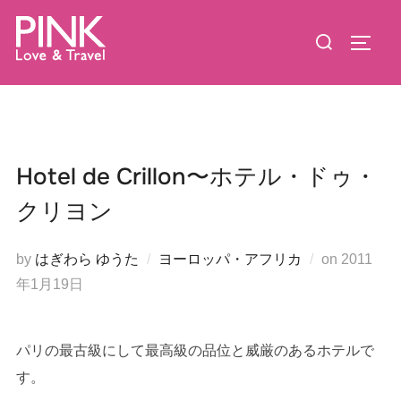
コ
検
ン
サイド
索
テ
対
ン
象:
ツ
へ
ス
Hotel de Crillon〜ホテル・ドゥ・
キ
クリヨン
ッ
プ
投
by
はぎわら ゆうた
ヨーロッパ・アフリカ
on
2011
稿
年1月19日
日:
パリの最古級にして最高級の品位と威厳のあるホテルで
す。