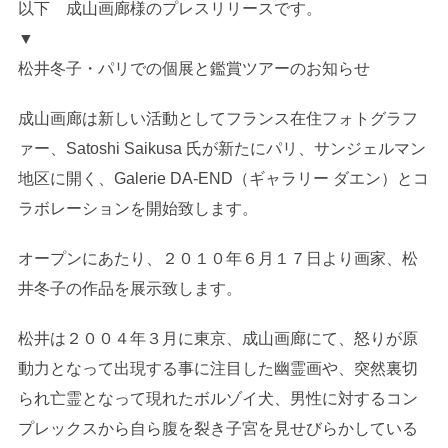
以下 成山画廊様のプレスリリースです。
▼
松井冬子・パリでの個展と鑑賞ツアーのお知らせ
成山画廊は新しい活動としてフランス在住フォトグラフ
ァー、Satoshi Saikusa 氏が新たにパリ、サンジェルマン
地区に開く、Galerie DA-END（ギャラリー ダエン）とコ
ラボレーションを開始致します。
オープンにあたり、２０１０年６月１７日より画家、松
井冬子の作品を展示致します。
松井は２００４年３月に東京、成山画廊にて、怒りが原
動力となって出現する事に注目した幽霊画や、突然裏切
られ亡霊となって現れたボルゾイ犬、男性に対するコン
プレックスから自ら腹を裂き子宮を見せびらかしている