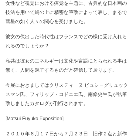
女性など視覚における痛覚を主題に、古典的な日本画の
技法を用いて絹の上に精密な筆致によって表し、まるで
彗星の如く人々の関心を受けました。
彼女の傑出した時代性はフランスでどの様に受け入れら
れるのでしょうか？
私共は彼女のエネルギーは文化や言語にとらわれる事は
無く、人間を魅了するものだと確信して居ります。
今展におきましてはクリスティーヌ ビュシ＝グリュック
スマン氏、フィリップ・コドニエ氏、南條史生氏が執筆
致しましたカタログが刊行されます。
[Matsui Fuyuko Exposition]
２０１０年６月１７日から７月２３日 旧作２点と新作