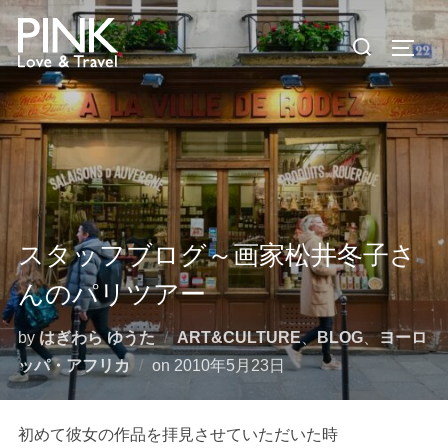
コ
検
ン
サイド
索
テ
対
ン
象:
ツ
へ
ス
キ
ッ
スタッフブログ～画家松井冬子さ
プ
んのパリツアー
by
はぎわら ゆうた
ART&CULTURE
、
BLOG
、
ヨーロ
投
ッパ・アフリカ
on
2010年5月23日
稿
日:
初めて彼女の作品を拝見させていただいた時