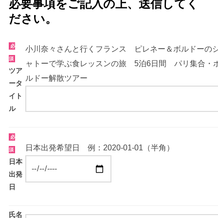
必要事項をご記入の上、送信してく
ださい。
必
小川奈々さんと行くフランス ピレネー＆ボルドーの
須
ャトーで学ぶ食レッスンの旅 5泊6日間 パリ集合・
ツア
ルドー解散ツアー
ータ
イト
ル
必
日本出発希望日 例：2020-01-01（半角）
須
日本
出発
日
氏名