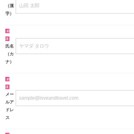
（漢
字）
必
須
氏名
（カ
ナ）
必
須
メー
ルア
ドレ
ス