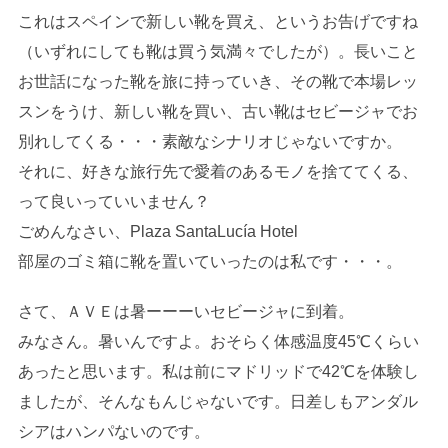
これはスペインで新しい靴を買え、というお告げですね
（いずれにしても靴は買う気満々でしたが）。長いこと
お世話になった靴を旅に持っていき、その靴で本場レッ
スンをうけ、新しい靴を買い、古い靴はセビージャでお
別れしてくる・・・素敵なシナリオじゃないですか。
それに、好きな旅行先で愛着のあるモノを捨ててくる、
って良いっていいません？
ごめんなさい、Plaza SantaLucía Hotel
部屋のゴミ箱に靴を置いていったのは私です・・・。
さて、ＡＶＥは暑ーーーいセビージャに到着。
みなさん。暑いんですよ。おそらく体感温度45℃くらい
あったと思います。私は前にマドリッドで42℃を体験し
ましたが、そんなもんじゃないです。日差しもアンダル
シアはハンパないのです。