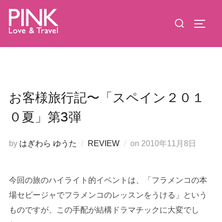
コ
検
ン
サイド
索
テ
対
ン
象:
ツ
へ
ス
お客様旅行記〜「スペイン２０１
キ
０夏」第3弾
ッ
プ
投
by
はぎわら ゆうた
REVIEW
on
2010年11月8日
稿
日:
今回の旅のハイライト的イベントは、「フラメンコの本
場セビージャでフラメンコのレッスンをうける」という
ものですが、この手配が結構ドラマチックに大変でし