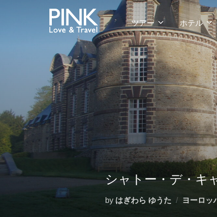
コ
ン
ツアー
ホテル
テ
ン
ツ
へ
ス
キ
ッ
プ
シャトー・デ・キ
by
はぎわら ゆうた
ヨーロッ