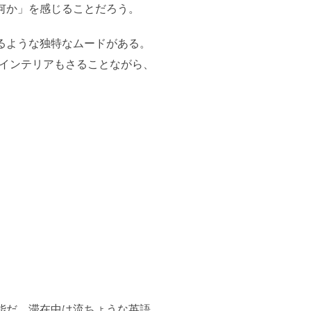
何か」を感じることだろう。
るような独特なムードがある。
るインテリアもさることながら、
能だ。滞在中は流ちょうな英語