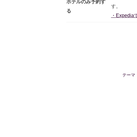
ホテルのみ予約す
す。
る
・Expedi
テーマ