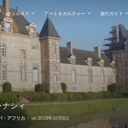
ウェルネス
アート＆カルチャー
旅行ガイド
ャナシィ
投
パ・アフリカ
on
2019年10月8日
稿