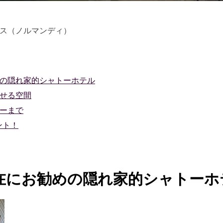
日:
 フランス（ノルマンディ）
の隠れ家的シャトーホテル
せる空間
ーまで
ント！
在にお勧めの隠れ家的シャトーホ