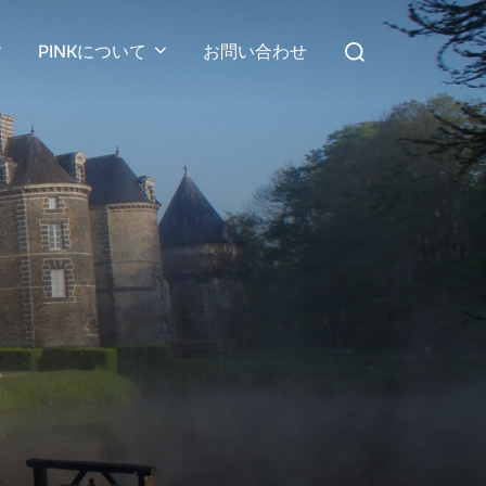
検
PINKについて
お問い合わせ
索
対
象: