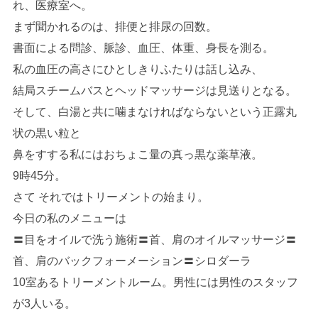
れ、医療室へ。
まず聞かれるのは、排便と排尿の回数。
書面による問診、脈診、血圧、体重、身長を測る。
私の血圧の高さにひとしきりふたりは話し込み、
結局スチームバスとヘッドマッサージは見送りとなる。
そして、白湯と共に噛まなければならないという正露丸
状の黒い粒と
鼻をすする私にはおちょこ量の真っ黒な薬草液。
9時45分。
さて それではトリーメントの始まり。
今日の私のメニューは
〓目をオイルで洗う施術〓首、肩のオイルマッサージ〓
首、肩のバックフォーメーション〓シロダーラ
10室あるトリーメントルーム。男性には男性のスタッフ
が3人いる。