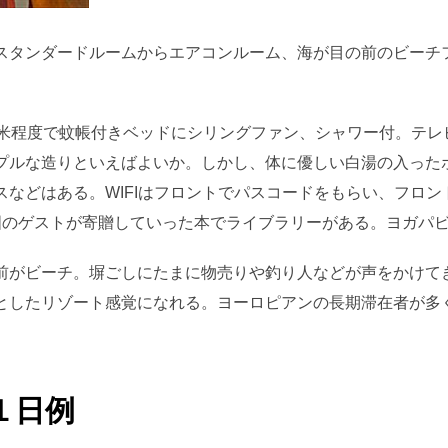
スタンダードルームからエアコンルーム、海が目の前のビーチ
平米程度で蚊帳付きベッドにシリングファン、シャワー付。テレ
プルな造りといえばよいか。しかし、体に優しい白湯の入った
スなどはある。WIFIはフロントでパスコードをもらい、フロ
国のゲストが寄贈していった本でライブラリーがある。ヨガパビ
前がビーチ。塀ごしにたまに物売りや釣り人などが声をかけて
としたリゾート感覚になれる。ヨーロピアンの長期滞在者が多
。
１日例