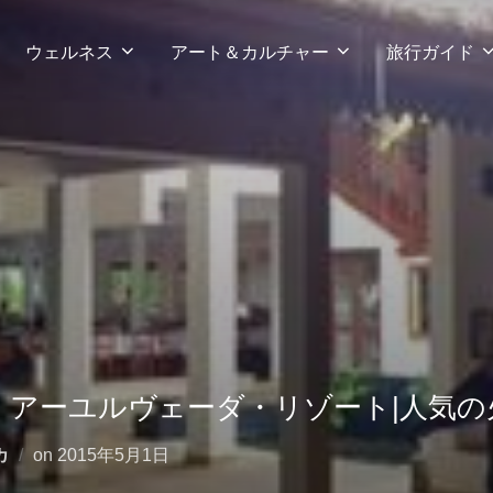
ウェルネス
アート＆カルチャー
旅行ガイド
・アーユルヴェーダ・リゾート|人気の
投
カ
on
2015年5月1日
稿