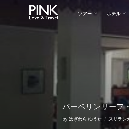
コ
ン
ツアー
ホテル
テ
ン
ツ
へ
ス
キ
ッ
プ
バーベリンリーフ
by
はぎわら ゆうた
スリラン