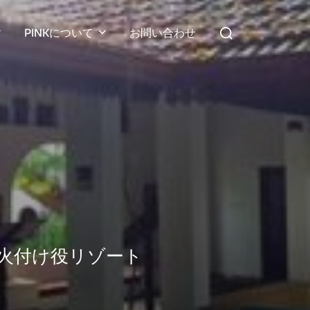
検
PINKについて
お問い合わせ
索
対
象:
火付け役リゾート