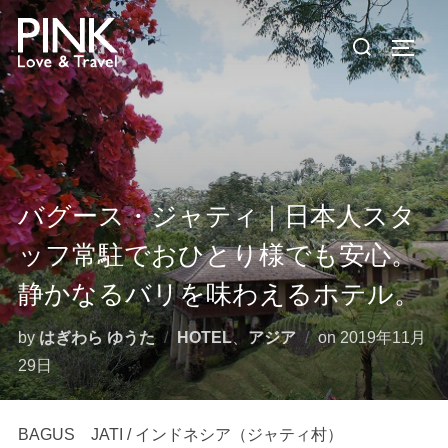
コ
検
ン
サイド
索
テ
対
ン
象:
ツ
へ
ス
キ
バグース・ジャティ｜日本人スタ
ッ
ッフ常駐でおひとり様でも安心。
プ
静かなるバリを味わえるホテル。
投
by
はぎわら ゆうた
HOTEL
、
アジア
on
2019年11月
稿
29日
日:
BAGUS JATI / インドネシア（ジャティ村）