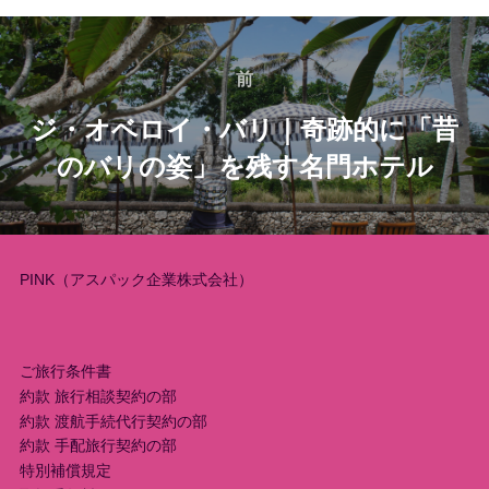
投
稿
前
前
ジ・オベロイ・バリ｜奇跡的に「昔
ナ
のバリの姿」を残す名門ホテル
ビ
ゲ
ー
PINK（アスパック企業株式会社）
シ
ョ
ご旅行条件書
約款 旅行相談契約の部
ン
約款 渡航手続代行契約の部
約款 手配旅行契約の部
特別補償規定