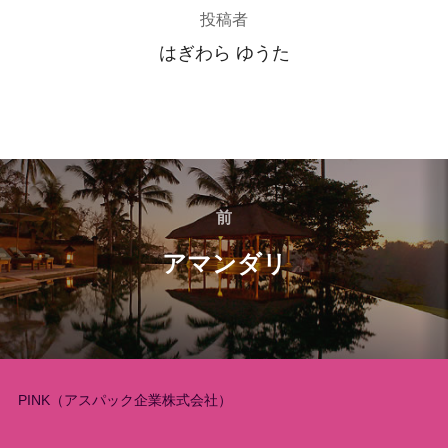
投稿者
はぎわら ゆうた
投
稿
前
前
アマンダリ
ナ
ビ
ゲ
ー
PINK（アスパック企業株式会社）