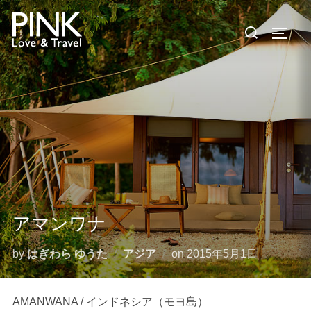
コ
検
ン
サイド
索
テ
対
ン
象:
ツ
へ
ス
キ
ッ
プ
アマンワナ
投
by
はぎわら ゆうた
アジア
on
2015年5月1日
稿
日:
AMANWANA / インドネシア（モヨ島）