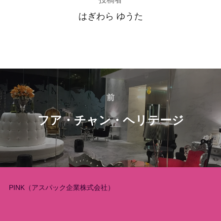
はぎわら ゆうた
投
稿
前
前
フア・チャン・ヘリテージ
ナ
ビ
ゲ
ー
PINK（アスパック企業株式会社）
シ