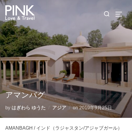
コ
検
ン
サイド
索
テ
対
ン
象:
ツ
へ
ス
キ
ッ
プ
アマンバグ
投
by
はぎわら ゆうた
アジア
on
2019年9月25日
稿
日:
AMANBAGH / インド（ラジャスタン/アジャブガール）