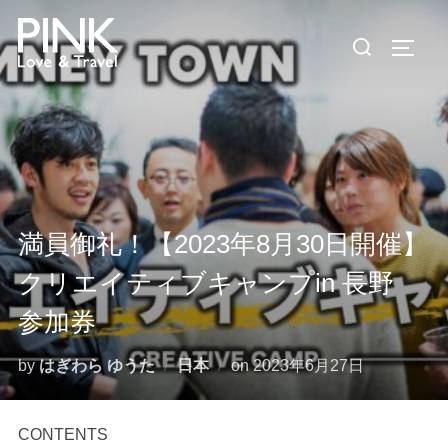
コ
検
ン
サイド
索
テ
対
ン
象:
ツ
へ
ス
キ
ッ
満員御礼！【2023年8月30日開催】
プ
クリエイティブキャンプin 長野
参加券
投
by
はぎわら ゆうた
日本
on
2023年6月27日
稿
日:
CONTENTS