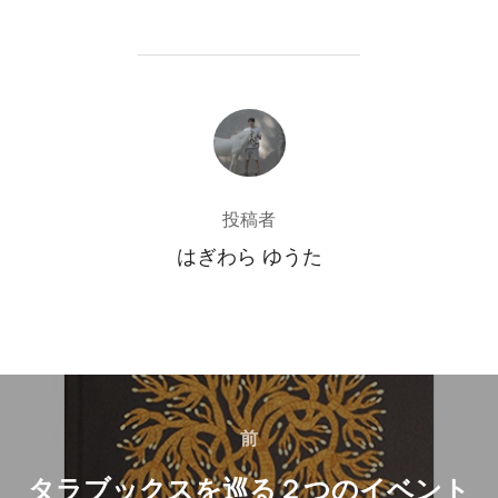
投稿者
投稿者
はぎわら ゆうた
投
稿
前
前
タラブックスを巡る２つのイベント
ナ