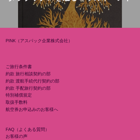
ビ
ゲ
ー
PINK（アスパック企業株式会社）
シ
ご旅行条件書
ョ
約款 旅行相談契約の部
ン
約款 渡航手続代行契約の部
約款 手配旅行契約の部
特別補償規定
取扱手数料
航空券お申込みのお客様へ
FAQ（よくある質問）
お客様の声