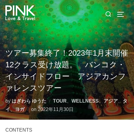
コ
検
ン
サイド
索
テ
対
ン
象:
ツ
へ
ツアー募集終了！2023年1月末開催
ス
キ
12クラス受け放題。 バンコク・
ッ
インサイドフロー アジアカンフ
プ
ァレンスツアー
by
はぎわら ゆうた
TOUR
、
WELLNESS
、
アジア
、
タ
投
イ
、
ヨガ
on
2022年11月30日
稿
日:
CONTENTS