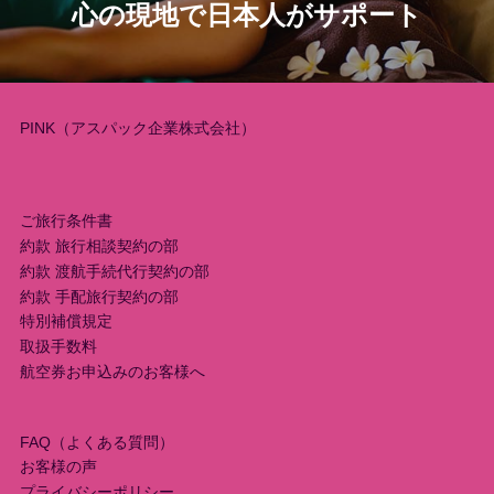
ゲ
心の現地で日本人がサポート
ー
シ
PINK（アスパック企業株式会社）
ョ
ン
ご旅行条件書
約款 旅行相談契約の部
約款 渡航手続代行契約の部
約款 手配旅行契約の部
特別補償規定
取扱手数料
航空券お申込みのお客様へ
FAQ（よくある質問）
お客様の声
プライバシーポリシー