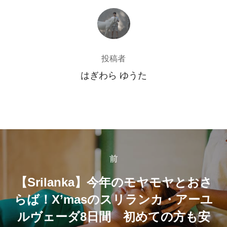
投稿者
投稿者
はぎわら ゆうた
投
稿
前
前
【Srilanka】今年のモヤモヤとおさ
ナ
らば！X’masのスリランカ・アーユ
ビ
ルヴェーダ8日間 初めての方も安