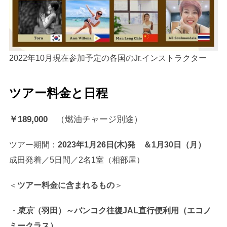
2022年10月現在参加予定の各国のJr.インストラクター
ツアー料金と日程
￥189,000
（燃油チャージ別途）
ツアー期間：
2023年1月26日(木)発 ＆1月30日（月）
成田発着／5日間／2名1室（相部屋）
＜
ツアー料金に含まれるもの
＞
・
東京
（羽田）～バンコク往復JAL直行便利用（エコノ
ミークラス）