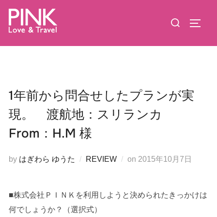
コ
検
ン
サイド
索
テ
対
ン
象:
ツ
へ
ス
1年前から問合せしたプランが実
キ
現。 渡航地：スリランカ
ッ
プ
From：H.M 様
投
by
はぎわら ゆうた
REVIEW
on
2015年10月7日
稿
日:
■株式会社ＰＩＮＫを利用しようと決められたきっかけは
何でしょうか？（選択式）