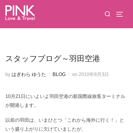
コ
検
ン
サイド
索
テ
対
ン
象:
ツ
へ
ス
スタッフブログ～羽田空港
キ
ッ
投
by
はぎわら ゆうた
BLOG
on
2010年8月3日
プ
稿
日:
10月21日にいよいよ羽田空港の新国際線旅客ターミナル
が開港します。
以前の羽田は、いまひとつ「これから海外に行く！」と
いう盛り上がりに欠けていましたが、