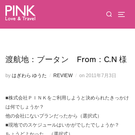
コ
検
ン
サイド
索
テ
対
ン
象:
ツ
へ
ス
渡航地：ブータン From：C.N 様
キ
ッ
投
by
はぎわら ゆうた
REVIEW
on
2011年7月3日
プ
稿
日:
■株式会社ＰＩＮＫをご利用しようと決められたきっかけ
は何でしょうか？
他の会社にないプランだったから（選択式）
■現地でのスケジュールはいかがでしたでしょうか？
ちょうどよかった。（選択式）