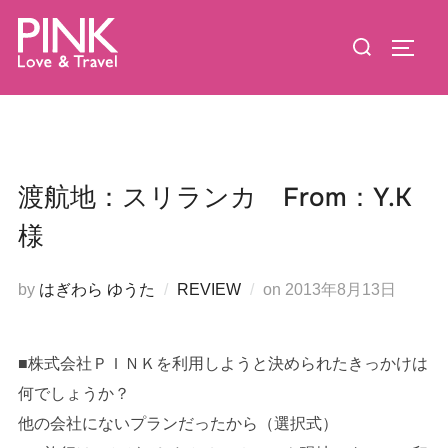
コ
検
ン
サイド
索
テ
対
ン
象:
ツ
へ
ス
渡航地：スリランカ From：Y.K
キ
様
ッ
プ
投
by
はぎわら ゆうた
REVIEW
on
2013年8月13日
稿
日:
■株式会社ＰＩＮＫを利用しようと決められたきっかけは
何でしょうか？
他の会社にないプランだったから（選択式）