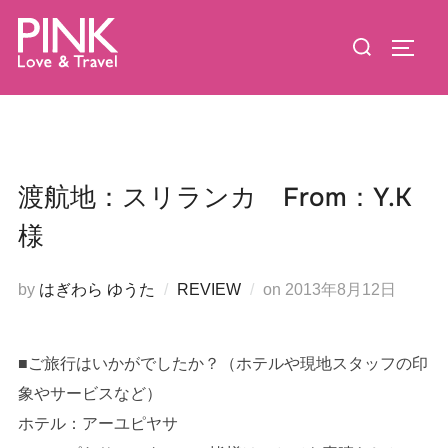
コ
検
ン
サイド
索
テ
対
ン
象:
ツ
へ
ス
渡航地：スリランカ From：Y.K
キ
様
ッ
プ
投
by
はぎわら ゆうた
REVIEW
on
2013年8月12日
稿
日:
■ご旅行はいかがでしたか？（ホテルや現地スタッフの印
象やサービスなど）
ホテル：アーユピヤサ