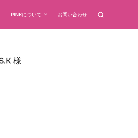
検
PINKについて
お問い合わせ
索
対
象:
K 様