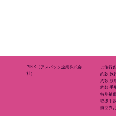
PINK（アスパック企業株式会
ご旅行
社）
約款 旅
約款 渡
約款 手
特別補
取扱手
航空券