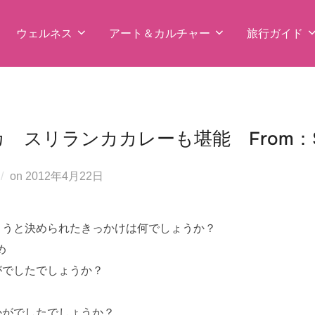
ウェルネス
アート＆カルチャー
旅行ガイド
 スリランカカレーも堪能 From：S.
投
on
2012年4月22日
稿
日:
ようと決められたきっかけは何でしょうか？
め
がでしたでしょうか？
かがでしたでしょうか？