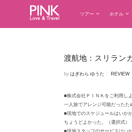
コ
ン
ツアー
ホテル
テ
ン
ツ
へ
ス
渡航地：スリランカ
キ
ッ
by
はぎわら ゆうた
REVIEW
プ
■株式会社ＰＩＮＫをご利用し
一人旅でアレンジ可能だったた
■現地でのスケジュールはいか
ちょうどよかった。（選択式）
■現地スタッフのサービスはい