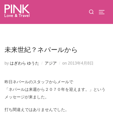
コ
検
ン
サイド
索
テ
対
ン
象:
ツ
へ
ス
未来世紀？ネパールから
キ
ッ
投
by
はぎわら ゆうた
アジア
on
2013年4月8日
プ
稿
日:
昨日ネパールのスタッフからメールで
「ネパールは来週から２０７０年を迎えます。」という
メッセージが来ました。
打ち間違えではありませんでした。