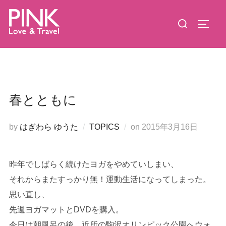
コ
検
ン
サイド
索
テ
対
ン
象:
ツ
へ
ス
春とともに
キ
ッ
投
by
はぎわら ゆうた
TOPICS
on
2015年3月16日
プ
稿
日:
昨年でしばらく続けたヨガをやめていしまい、
それからまたすっかり無！運動生活になってしまった。
思い直し、
先週ヨガマットとDVDを購入。
今日は朝風呂の後、近所の駒沢オリンピック公園へウォ