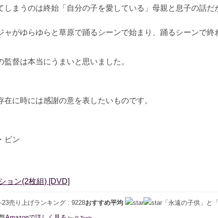
てしまうのは終始「自分の子を愛している」母親と息子の話だ
ジャがゆらゆらと草原で踊るシーンで始まり、踊るシーンで終
の監督は本当にうまいと思いました。
存在に時には感謝の意を表したいものです。
・ビン
ン(2枚組) [DVD]
10-04-23売り上げランキング : 9228
おすすめ平均
「永遠の子供」と
撃
Amazonで詳しく見る
by
G-Tools