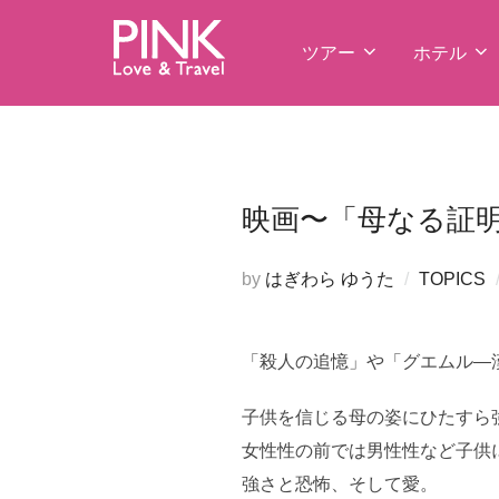
コ
ン
ツアー
ホテル
テ
ン
ツ
へ
ス
映画〜「母なる証
キ
ッ
by
はぎわら ゆうた
TOPICS
プ
「殺人の追憶」や「グエムル―
子供を信じる母の姿にひたすら
女性性の前では男性性など子供
強さと恐怖、そして愛。