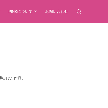
検
PINKについて
お問い合わせ
索
対
象:
手掛けた作品。