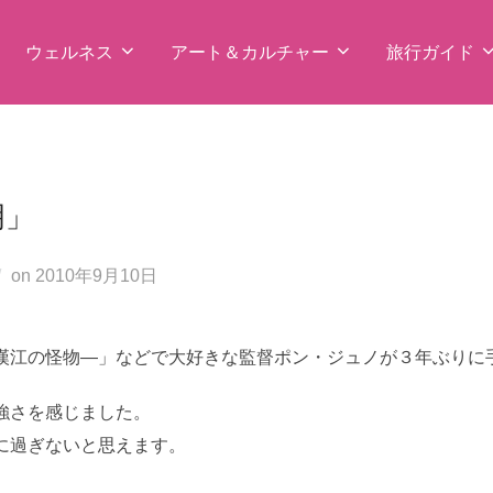
ウェルネス
アート＆カルチャー
旅行ガイド
明」
投
on
2010年9月10日
稿
日:
漢江の怪物―」などで大好きな監督ポン・ジュノが３年ぶりに
強さを感じました。
に過ぎないと思えます。