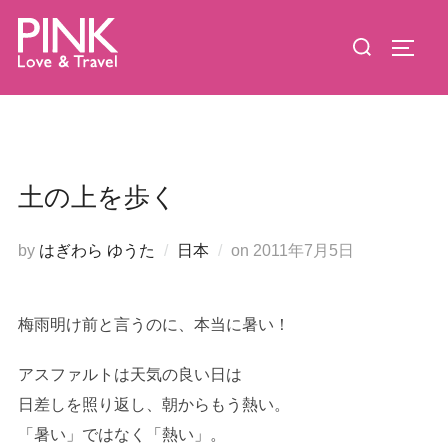
コ
検
ン
サイド
索
テ
対
ン
象:
ツ
へ
ス
土の上を歩く
キ
ッ
投
by
はぎわら ゆうた
日本
on
2011年7月5日
プ
稿
日:
梅雨明け前と言うのに、本当に暑い！
アスファルトは天気の良い日は
日差しを照り返し、朝からもう熱い。
「暑い」ではなく「熱い」。