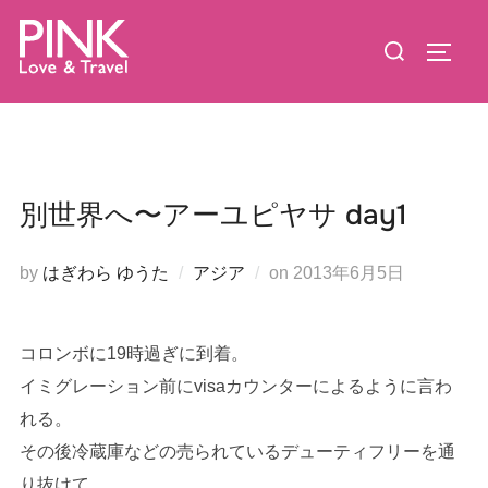
コ
検
ン
サイド
索
テ
対
ン
象:
ツ
へ
ス
別世界へ〜アーユピヤサ day1
キ
ッ
投
by
はぎわら ゆうた
アジア
on
2013年6月5日
プ
稿
日:
コロンボに19時過ぎに到着。
イミグレーション前にvisaカウンターによるように言わ
れる。
その後冷蔵庫などの売られているデューティフリーを通
り抜けて