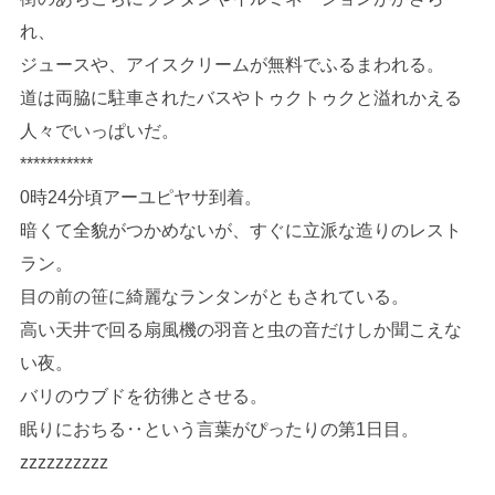
れ、
ジュースや、アイスクリームが無料でふるまわれる。
道は両脇に駐車されたバスやトゥクトゥクと溢れかえる
人々でいっぱいだ。
***********
0時24分頃アーユピヤサ到着。
暗くて全貌がつかめないが、すぐに立派な造りのレスト
ラン。
目の前の笹に綺麗なランタンがともされている。
高い天井で回る扇風機の羽音と虫の音だけしか聞こえな
い夜。
バリのウブドを彷彿とさせる。
眠りにおちる‥という言葉がぴったりの第1日目。
zzzzzzzzzz