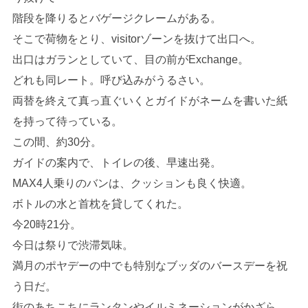
階段を降りるとバゲージクレームがある。
そこで荷物をとり、visitorゾーンを抜けて出口へ。
出口はガランとしていて、目の前がExchange。
どれも同レート。呼び込みがうるさい。
両替を終えて真っ直ぐいくとガイドがネームを書いた紙
を持って待っている。
この間、約30分。
ガイドの案内で、トイレの後、早速出発。
MAX4人乗りのバンは、クッションも良く快適。
ボトルの水と首枕を貸してくれた。
今20時21分。
今日は祭りで渋滞気味。
満月のポヤデーの中でも特別なブッダのバースデーを祝
う日だ。
街のあちこちにランタンやイルミネーションがかざら