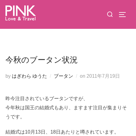
コ
検
ン
サイド
索
テ
対
ン
象:
ツ
へ
ス
今秋のブータン状況
キ
ッ
投
by
はぎわら ゆうた
ブータン
on
2011年7月19日
プ
稿
日:
昨今注目されているブータンですが、
今年秋は国王の結婚式もあり、ますます注目が集まりそ
うです。
結婚式は10月13日、18日あたりと噂されています。