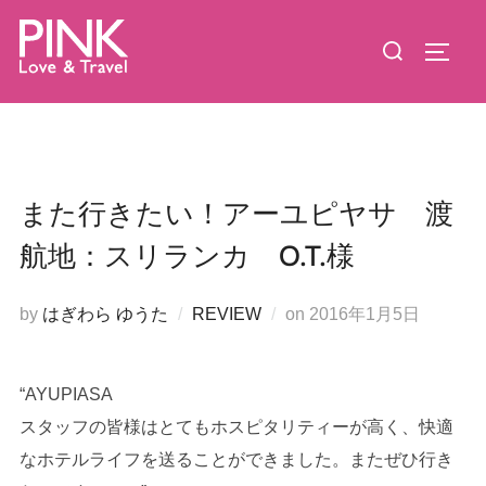
コ
検
ン
サイド
索
テ
対
ン
象:
ツ
へ
ス
また行きたい！アーユピヤサ 渡
キ
航地：スリランカ O.T.様
ッ
プ
投
by
はぎわら ゆうた
REVIEW
on
2016年1月5日
稿
日:
“AYUPIASA
スタッフの皆様はとてもホスピタリティーが高く、快適
なホテルライフを送ることができました。またぜひ行き