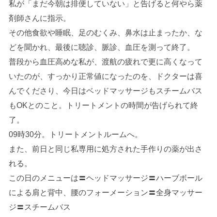
私が「まだ今朝は排便していない」と告げると何やら薬
剤師さんに指示。
その他食欲や睡眠、足のむくみ、鼻水は止まったか、な
どを聞かれ、最後に聴診、脈診、血圧を測って終了。
普段から血圧高めな私が、渡航の疲れで更に高くなって
いたのが、すっかり正常値になったのを、ドクターは喜
んでくださり、今日はベッドマッサージもスチームバス
もOKとのこと。トリートメントの時間が告げられて終
了。
09時30分。トリートメントルームへ。
また、前日と同じ私専用に処方された手作りの薬が出さ
れる。
この日のメニューは〓ヘッドマッサージ〓ハーブボール
による肩と背中、腰のフォーメーション〓全身マッサー
ジ〓スチームバス