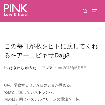
コ
検
ン
サイド
索
テ
対
ン
象:
ツ
へ
ス
この毎日が私をヒトに戻してくれ
キ
る〜アーユピヤサDay3
ッ
プ
投
by
はぎわら ゆうた
アジア
on
2013年6月5日
稿
日:
6時。早寝するせいか自然と目が覚める。
寝癖だけ直してレストランへ。
前の日と同じパステルグリーンの重湯を一杯。