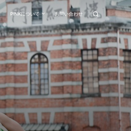
検
PINKについて
お問い合わせ
索
対
象: