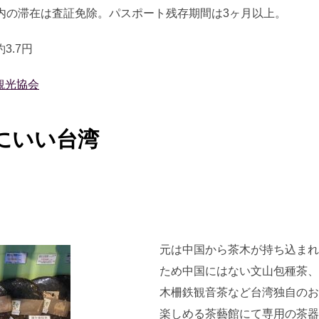
以内の滞在は査証免除。パスポート残存期間は3ヶ月以上。
3.7円
観光協会
にいい台湾
元は中国から茶木が持ち込まれ
ため中国にはない文山包種茶、
木柵鉄観音茶など台湾独自のお
楽しめる茶藝館にて専用の茶器