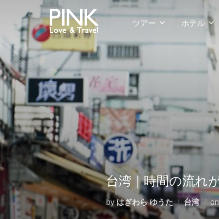
コ
ン
ツアー
ホテル
テ
ン
ツ
へ
ス
キ
ッ
プ
台湾｜時間の流れ
by
はぎわら ゆうた
台湾
o