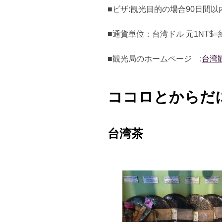
■ビザ:観光目的の場合90日間
■通貨単位：台湾ドル 元1NT$=約
■観光局のホームページ :
台湾
ココロとからだ
台湾茶