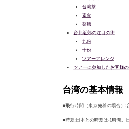
台湾茶
素食
薬膳
台北近郊の注目の街
九份
十份
ツアーアレンジ
ツアーに参加したお客様の
台湾の基本情報
■飛行時間（東京発着の場合）:台
■時差:日本との時差は-1時間。