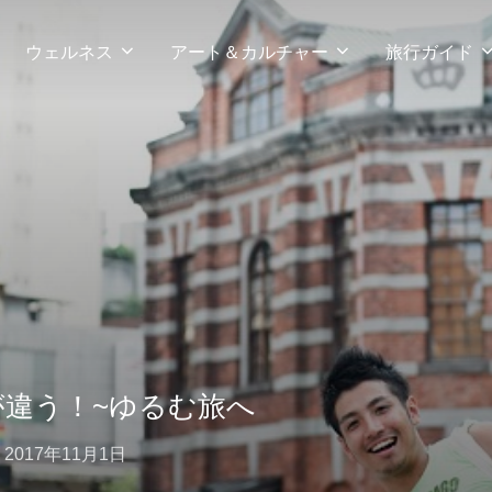
ウェルネス
アート＆カルチャー
旅行ガイド
が違う！~ゆるむ旅へ
投
n
2017年11月1日
稿