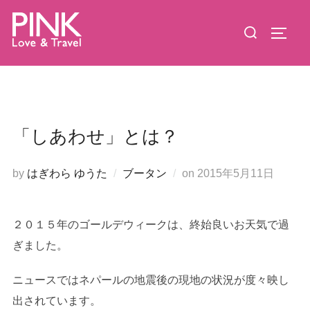
コ
検
ン
サイド
索
テ
対
ン
象:
ツ
へ
ス
「しあわせ」とは？
キ
ッ
投
by
はぎわら ゆうた
ブータン
on
2015年5月11日
プ
稿
日:
２０１５年のゴールデウィークは、終始良いお天気で過
ぎました。
ニュースではネパールの地震後の現地の状況が度々映し
出されています。