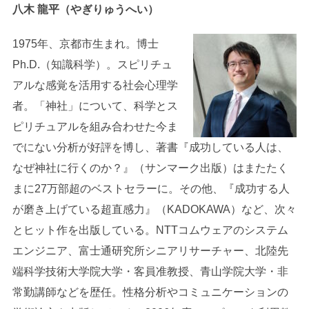
八木 龍平（やぎりゅうへい）
1975年、京都市生まれ。博士
Ph.D.（知識科学）。スピリチュ
アルな感覚を活用する社会心理学
者。「神社」について、科学とス
ピリチュアルを組み合わせた今ま
でにない分析が好評を博し、著書『成功している人は、
なぜ神社に行くのか？』（サンマーク出版）はまたたく
まに27万部超のベストセラーに。その他、『成功する人
が磨き上げている超直感力』（KADOKAWA）など、次々
とヒット作を出版している。NTTコムウェアのシステム
エンジニア、富士通研究所シニアリサーチャー、北陸先
端科学技術大学院大学・客員准教授、青山学院大学・非
常勤講師などを歴任。性格分析やコミュニケーションの