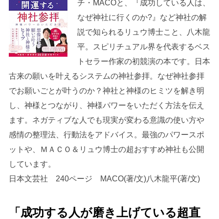
チ・MACOと、『成功している人は、
なぜ神社に行くのか?』など神社の解
説で知られるリュウ博士こと、八木龍
平。スピリチュアル界を代表するベス
トセラー作家の初競演の本です。日本
古来の願いを叶えるシステムの神社参拝。なぜ神社参拝
でお願いごとが叶うのか？神社と神様のヒミツを解き明
し、神様とつながり、神様パワーをいただく方法を伝え
ます。ネガティブな人でも現実が変わる意識の使い方や
感情の整理法、行動法をアドバイス。最強のパワースポ
ットや、ＭＡＣＯ＆リュウ博士の超おすすめ神社も公開
しています。
日本文芸社 240ページ MACO(著/文)八木龍平(著/文)
「成功する人が磨き上げている超直