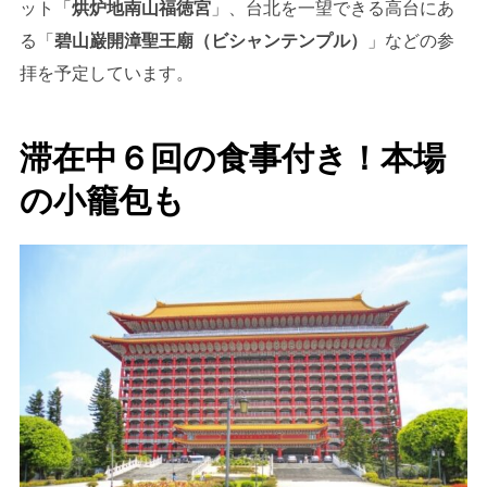
ット「
烘炉地南山福徳宮
」、台北を一望できる高台にあ
る「
碧山巌開漳聖王廟（ビシャンテンプル）
」などの参
拝を予定しています。
滞在中６回の食事付き！本場
の小籠包も