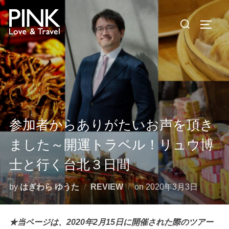
コ
検
ン
サイド
索
テ
対
ン
象:
ツ
へ
ス
キ
ッ
参加者からありがたいお声を頂き
プ
ました～開運トラベル！リュウ博
士と行く台北３日間
投
by
はぎわら ゆうた
REVIEW
on
2020年3月3日
稿
日:
★当ページは、2020年2月15日に開催された際のツアー