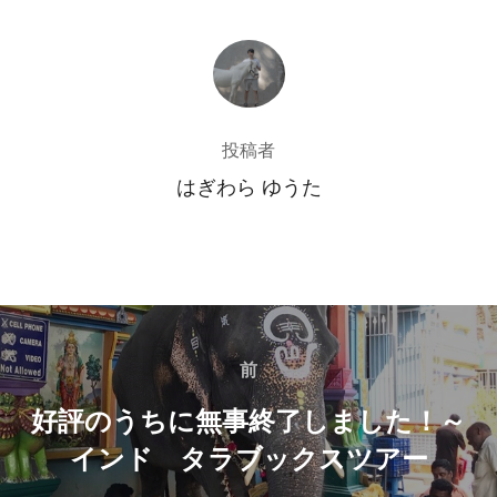
投稿者
投稿者
はぎわら ゆうた
投
稿
前
前
好評のうちに無事終了しました！～
ナ
インド タラブックスツアー
ビ