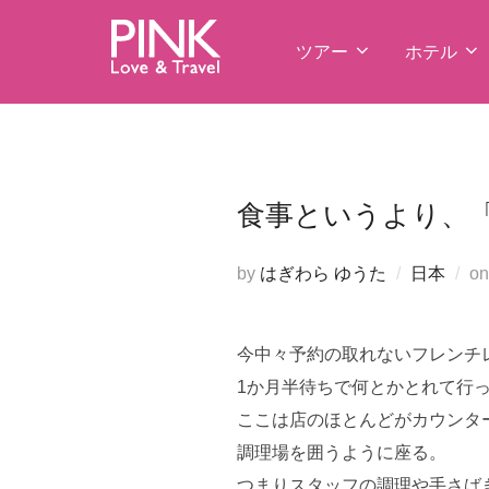
コ
ン
ツアー
ホテル
テ
ン
ツ
へ
ス
食事というより、
キ
ッ
by
はぎわら ゆうた
日本
o
プ
今中々予約の取れないフレンチ
1か月半待ちで何とかとれて行
ここは店のほとんどがカウンタ
調理場を囲うように座る。
つまりスタッフの調理や手さば