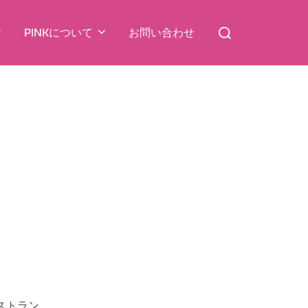
検
PINKについて
お問い合わせ
索
対
象:
ストラン。