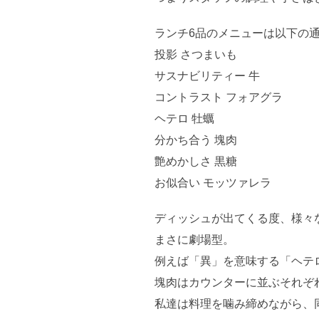
ランチ6品のメニューは以下の
投影 さつまいも
サスナビリティー 牛
コントラスト フォアグラ
ヘテロ 牡蠣
分かち合う 塊肉
艶めかしさ 黒糖
お似合い モッツァレラ
ディッシュが出てくる度、様々
まさに劇場型。
例えば「異」を意味する「ヘテ
塊肉はカウンターに並ぶそれぞ
私達は料理を噛み締めながら、