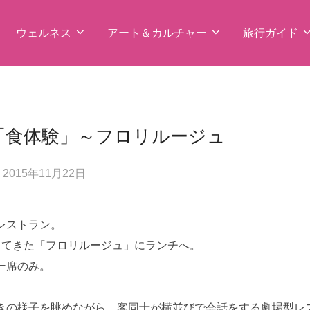
ウェルネス
アート＆カルチャー
旅行ガイド
「食体験」～フロリルージュ
投
n
2015年11月22日
稿
日:
レストラン。
ってきた「フロリルージュ」にランチへ。
ー席のみ。
きの様子を眺めながら、客同士が横並びで会話をする劇場型レ