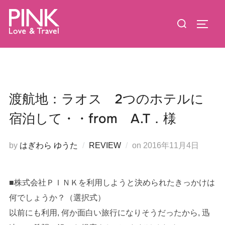
コ
検
ン
サイド
索
テ
対
ン
象:
ツ
へ
ス
渡航地：ラオス 2つのホテルに
キ
宿泊して・・from A.T．様
ッ
プ
投
by
はぎわら ゆうた
REVIEW
on
2016年11月4日
稿
日:
■株式会社ＰＩＮＫを利用しようと決められたきっかけは
何でしょうか？（選択式）
以前にも利用, 何か面白い旅行になりそうだったから, 迅