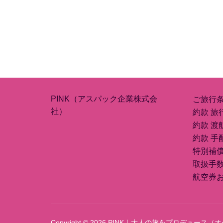
PINK（アスパック企業株式会
ご旅行
社）
約款 旅
約款 渡
約款 手
特別補
取扱手
航空券
Copyright © 2026 PINK｜大人の旅をプロデュ