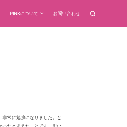
検
PINKについて
お問い合わせ
索
対
象:
、非常に勉強になりました。と
かったと思えたことです。思い