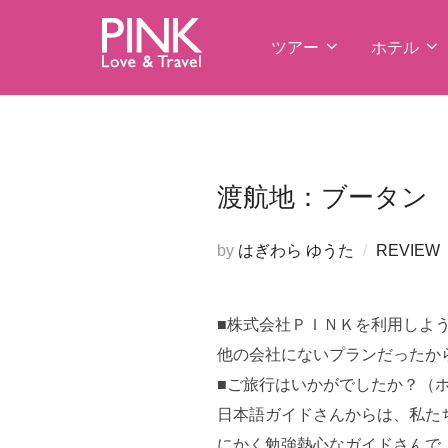
コ
ン
ツアー
ホテル
テ
ン
ツ
へ
ス
渡航地：ブータン F
キ
ッ
by
はぎわら ゆうた
REVIEW
プ
■株式会社ＰＩＮＫを利用しよ
他の会社にないプランだったか
■ご旅行はいかがでしたか？（
日本語ガイドさんからは、私た
にかく勉強熱心なガイドさんで