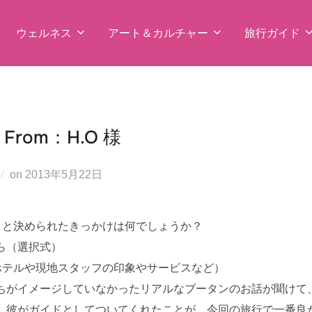
ウェルネス
アート＆カルチャー
旅行ガイド
rom：H.O 様
投
on
2013年5月22日
稿
日:
うと決められたきっかけは何でしょうか？
ら（選択式）
ホテルや現地スタッフの印象やサービスなど）
ちがイメージしていなかったリアルなブータンのお話が聞けて
、彼がガイドとしてついてくれたことが、今回の旅行で一番良