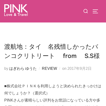
コ
検
ン
サイド
索
テ
対
ン
象:
ツ
へ
ス
渡航地：タイ 名残惜しかったバ
キ
ンコクリトリート from S.S様
ッ
プ
投
by
はぎわら ゆうた
REVIEW
on
2017年9月2日
稿
日:
■株式会社ＰＩＮＫを利用しようと決められたきっかけは
何でしょうか？（選択式）
PINKさんが素晴らしい評判をお世話になっている方や多