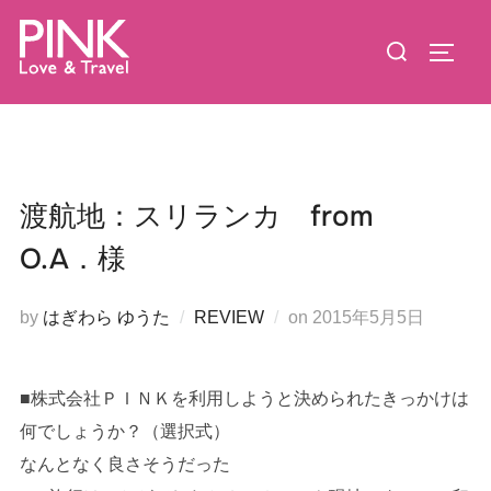
コ
検
ン
サイド
索
テ
対
ン
象:
ツ
へ
ス
渡航地：スリランカ from
キ
O.A．様
ッ
プ
投
by
はぎわら ゆうた
REVIEW
on
2015年5月5日
稿
日:
■株式会社ＰＩＮＫを利用しようと決められたきっかけは
何でしょうか？（選択式）
なんとなく良さそうだった